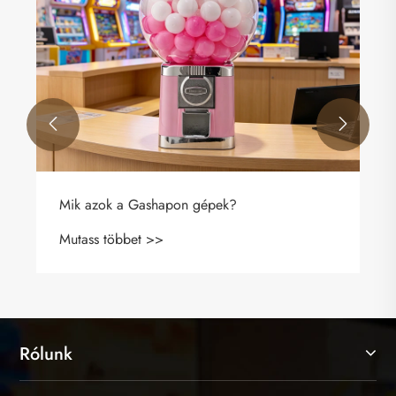


Miért érdemes beruházni egy négyzet alakú
egyrétegű Gashapon gépbe vállalkozása
számára?
Mutass többet >>