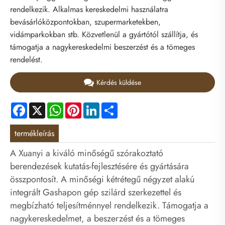
rendelkezik. Alkalmas kereskedelmi használatra
bevásárlóközpontokban, szupermarketekben,
vidámparkokban stb. Közvetlenül a gyártótól szállítja, és
támogatja a nagykereskedelmi beszerzést és a tömeges
rendelést.
Kérdés küldése
Facebook
X
WhatsApp
Pinterest
LinkedIn
Share
termékleírás
A Xuanyi a kiváló minőségű szórakoztató
berendezések kutatás-fejlesztésére és gyártására
összpontosít. A minőségi kétrétegű négyzet alakú
integrált Gashapon gép szilárd szerkezettel és
megbízható teljesítménnyel rendelkezik. Támogatja a
nagykereskedelmet, a beszerzést és a tömeges