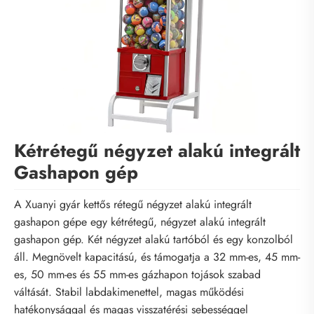
Kétrétegű négyzet alakú integrált
Gashapon gép
A Xuanyi gyár kettős rétegű négyzet alakú integrált
gashapon gépe egy kétrétegű, négyzet alakú integrált
gashapon gép. Két négyzet alakú tartóból és egy konzolból
áll. Megnövelt kapacitású, és támogatja a 32 mm-es, 45 mm-
es, 50 mm-es és 55 mm-es gázhapon tojások szabad
váltását. Stabil labdakimenettel, magas működési
hatékonysággal és magas visszatérési sebességgel