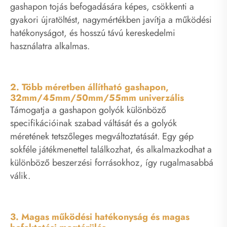
gashapon tojás befogadására képes, csökkenti a
gyakori újratöltést, nagymértékben javítja a működési
hatékonyságot, és hosszú távú kereskedelmi
használatra alkalmas.
2. Több méretben állítható gashapon,
32mm/45mm/50mm/55mm univerzális
Támogatja a gashapon golyók különböző
specifikációinak szabad váltását és a golyók
méretének tetszőleges megváltoztatását. Egy gép
sokféle játékmenettel találkozhat, és alkalmazkodhat a
különböző beszerzési forrásokhoz, így rugalmasabbá
válik.
3. Magas működési hatékonyság és magas