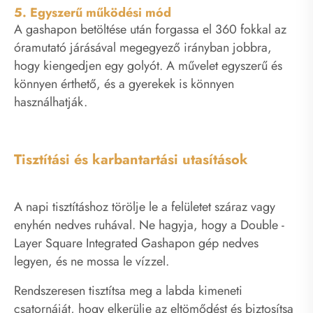
5. Egyszerű működési mód
A gashapon betöltése után forgassa el 360 fokkal az
óramutató járásával megegyező irányban jobbra,
hogy kiengedjen egy golyót. A művelet egyszerű és
könnyen érthető, és a gyerekek is könnyen
használhatják.
Tisztítási és karbantartási utasítások
A napi tisztításhoz törölje le a felületet száraz vagy
enyhén nedves ruhával. Ne hagyja, hogy a Double -
Layer Square Integrated Gashapon gép nedves
legyen, és ne mossa le vízzel.
Rendszeresen tisztítsa meg a labda kimeneti
csatornáját, hogy elkerülje az eltömődést és biztosítsa