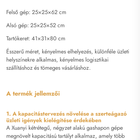
Felső gép: 25×25×62 cm
Alsó gép: 25×25×52 cm
Tartókeret: 41×31×80 cm
Ésszerű méret, kényelmes elhelyezés, különféle üzleti
helyszínekre alkalmas, kényelmes logisztikai
szállításhoz és tömeges vásárláshoz.
A termék jellemzői
1. A kapacitástervezés növelése a szerteágazó
üzleti igények kielégítése érdekében
A Xuanyi kétrétegű, négyzet alakú gashapon gépe
megnövelt kapacitású tartályt alkalmaz, amely több