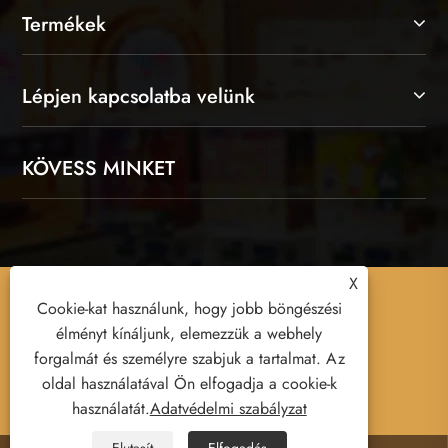
Rólunk
Termékek
Lépjen kapcsolatba velünk
KÖVESS MINKET
X
Cookie-kat használunk, hogy jobb böngészési
élményt kínáljunk, elemezzük a webhely
forgalmát és személyre szabjuk a tartalmat. Az
oldal használatával Ön elfogadja a cookie-k
Copyright © 2026 Yiwu Xuanyi Toys Co., Ltd.
használatát.
Adatvédelmi szabályzat
Minden jog fenntartva.