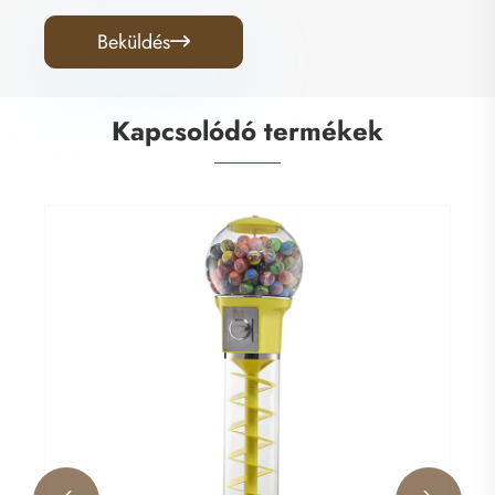
Beküldés

Kapcsolódó termékek
115 cm-es spirálgép
Mutass többet >>