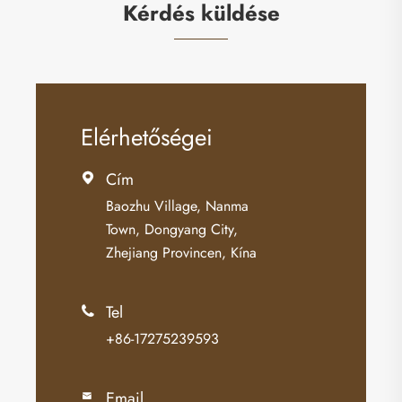
Kérdés küldése
Elérhetőségei
Cím

Baozhu Village, Nanma
Town, Dongyang City,
Zhejiang Provincen, Kína
Tel

+86-17275239593
Email
