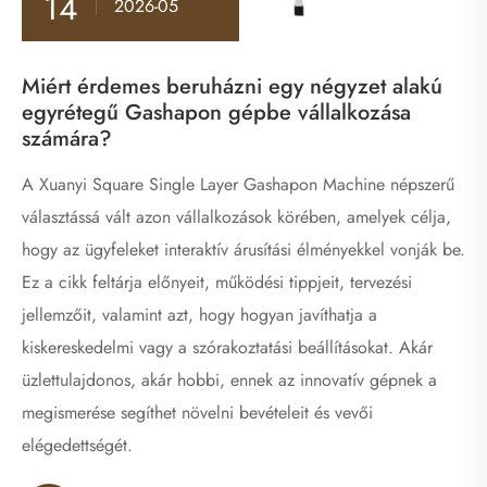
14
2026-05
Miért érdemes beruházni egy négyzet alakú
egyrétegű Gashapon gépbe vállalkozása
számára?
A Xuanyi Square Single Layer Gashapon Machine népszerű
választássá vált azon vállalkozások körében, amelyek célja,
hogy az ügyfeleket interaktív árusítási élményekkel vonják be.
Ez a cikk feltárja előnyeit, működési tippjeit, tervezési
jellemzőit, valamint azt, hogy hogyan javíthatja a
kiskereskedelmi vagy a szórakoztatási beállításokat. Akár
üzlettulajdonos, akár hobbi, ennek az innovatív gépnek a
megismerése segíthet növelni bevételeit és vevői
elégedettségét.