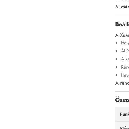
Már
Beáll
A Xuan
Hely
Áll
A ka
Rend
Hav
A rend
Össz
Fun
Mére