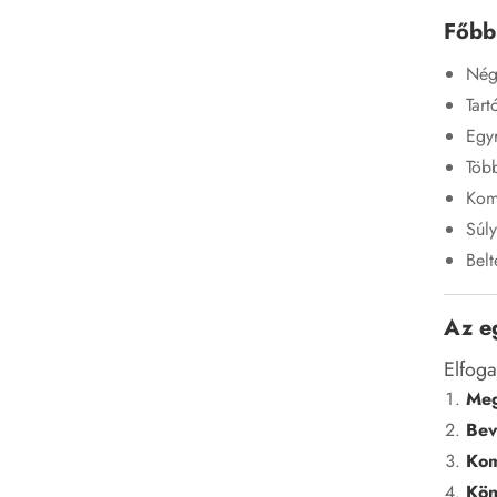
Főbb 
Négy
Tart
Egy
Töb
Kom
Súly
Belt
Az e
Elfog
Meg
Bev
Kom
Kön