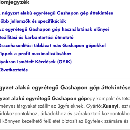
alomjegyzék
A négyzet alakú egyrétegű Gashapon gép áttekintése
Főbb jellemzők és specifikációk
Az egyrétegű Gashapon gép használatának előnyei
Beállítási és karbantartási útmutató
Összehasonlítási táblázat más Gashapon gépekkel
Tippek a profit maximalizálásához
Gyakran Ismételt Kérdések (GYIK)
Következtetés
gyzet alakú egyrétegű Gashapon gép áttekintés
yzet alakú egyrétegű Gashapon gép
egy kompakt és tets
ményes tárgyakat szállít az ügyfeleknek. Gyártó:
Xuanyi
, ezt
rlóközpontokhoz, árkádokhoz és szórakoztató központokhoz 
 könnyen kezelhető felületet biztosít az ügyfelek számára é