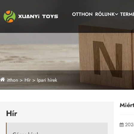
OTTHON
RÓLUNK
TERM
itthon
Hír
Ipari hírek
Miér
Hír
202