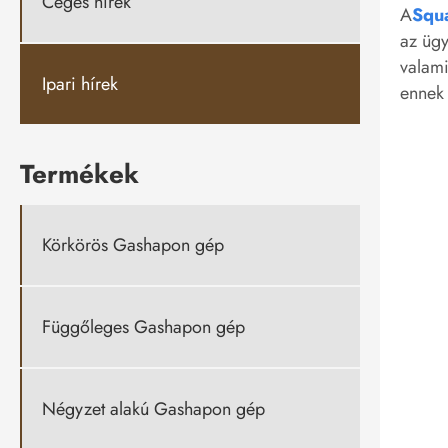
Céges hírek
A
Squ
az ügy
valami
Ipari hírek
ennek 
Termékek
Körkörös Gashapon gép
Függőleges Gashapon gép
Négyzet alakú Gashapon gép