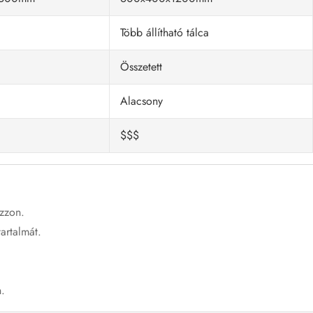
Több állítható tálca
Összetett
Alacsony
$$$
zzon.
artalmát.
n.