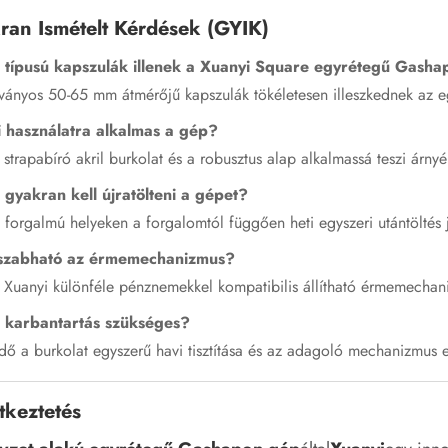
ran Ismételt Kérdések (GYIK)
 típusú kapszulák illenek a Xuanyi Square egyrétegű Gash
ványos 50-65 mm átmérőjű kapszulák tökéletesen illeszkednek az 
i használatra alkalmas a gép?
 strapabíró akril burkolat és a robusztus alap alkalmassá teszi árnyék
 gyakran kell újratölteni a gépet?
forgalmú helyeken a forgalomtól függően heti egyszeri utántöltés j
eszabható az érmemechanizmus?
a Xuanyi különféle pénznemekkel kompatibilis állítható érmemechan
 karbantartás szükséges?
ő a burkolat egyszerű havi tisztítása és az adagoló mechanizmus e
tkeztetés