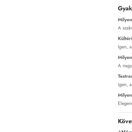
Gyak
Milyen
A szab
Kültér
Igen, a
Milyen
A nagy 
Testr
Igen, 
Milyen
Elegend
Köve