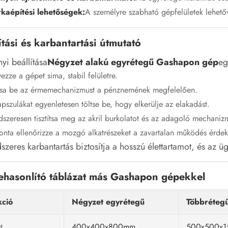
kaépítési lehetőségek:
A személyre szabható gépfelületek lehetőv
ítási és karbantartási útmutató
yi beállítása
Négyzet alakú egyrétegű Gashapon gép
eg
ezze a gépet sima, stabil felületre.
ítsa be az érmemechanizmust a pénznemének megfelelően.
pszulákat egyenletesen töltse be, hogy elkerülje az elakadást.
szeresen tisztítsa meg az akril burkolatot és az adagoló mechaniz
onta ellenőrizze a mozgó alkatrészeket a zavartalan működés érde
szeres karbantartás biztosítja a hosszú élettartamot, és az
ehasonlító táblázat más Gashapon gépekkel
kció
Négyzet egyrétegű
Többréteg
400x400x800mm
500x500x
t