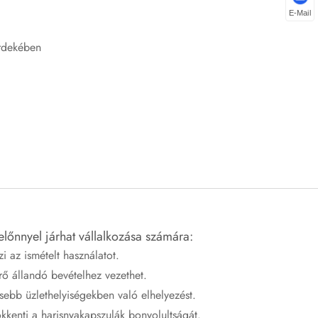
E-Mail
érdekében
lőnnyel járhat vállalkozása számára:
zi az ismételt használatot.
rő állandó bevételhez vezethet.
sebb üzlethelyiségekben való elhelyezést.
ökkenti a harisnyakapszulák bonyolultságát.