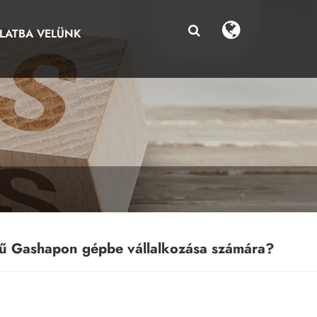
LATBA VELÜNK
gű Gashapon gépbe vállalkozása számára?