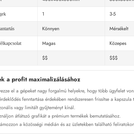
1
3-5
gek
Könnyen
Mérsékelt
antartás
Magas
Közepes
élkapcsolat
$$
$$$
k a profit maximalizálásához
ezze el a gépeket nagy forgalmú helyekre, hogy több ügyfelet von
rdeklődés fenntartása érdekében rendszeresen frissítse a kapszula t
onális vagy limitált gyűjteményt kínál.
náljon átlátszó grafikát a prémium termékek bemutatásához.
ámozzon a közösségi médián és az üzletekben található feliratoko