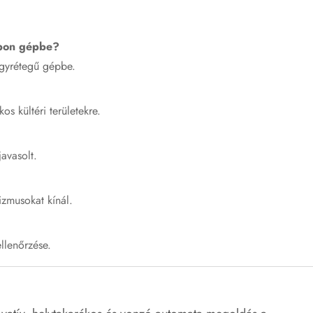
apon gépbe?
egyrétegű gépbe.
os kültéri területekre.
avasolt.
izmusokat kínál.
llenőrzése.