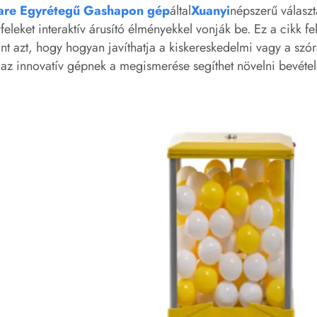
a
re Egyrétegű Gashapon gép
által
Xuanyi
népszerű választ
feleket interaktív árusító élményekkel vonják be. Ez a cikk fel
nt azt, hogy hogyan javíthatja a kiskereskedelmi vagy a szóra
az innovatív gépnek a megismerése segíthet növelni bevétele