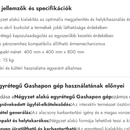
jellemzők és specifikációk
zet alakú kialakítás az optimális megjelenítés és helykihasználás 
ós akril burkolat a termékek jobb láthatósága érdekében
rétegű kapszulaadagolás az egyszerűbb kezelés érdekében
b pénznemhez kompatibilis állítható érmemechanizmus
pakt méret: 400 mm x 400 mm x 800 mm
: 15 kg
éri és kültéri használatra egyaránt alkalmas
gyrétegű Gashapon gép használatának előnyei
adása a
Négyzet alakú egyrétegű Gashapon gép
számos e
növekedett ügyfél-elköteleződés:
Az interaktív természet ösztön
étel generálás:
Az alacsony karbantartási igény és a magas vonze
pakt és helytakarékos:
Négyzet alakú formája lehetővé teszi a ki
nyen újratölthető és karbantartható:
Az egyrétegű kialakítás cs