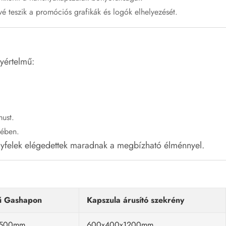
é teszik a promóciós grafikák és logók elhelyezését.
yértelmű:
must.
kében.
 ügyfelek elégedettek maradnak a megbízható élménnyel.
ű Gashapon
Kapszula árusító szekrény
1500mm
600x400x1200mm