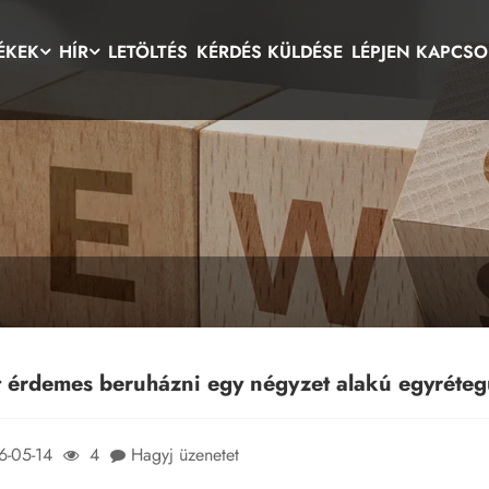
ÉKEK
HÍR
LETÖLTÉS
KÉRDÉS KÜLDÉSE
LÉPJEN KAPCSO
t érdemes beruházni egy négyzet alakú egyréte
6-05-14
4
Hagyj üzenetet