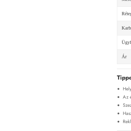
Réte
Karb
Ügyf
Ár
Tippe
Hely
Az é
Szez
Hasz
Rekl