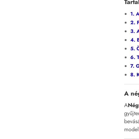
Tart
1. 
2. 
3. 
4. 
5. 
6. 
7. 
8. 
A né
A
Nég
gyűjte
bevásá
modell