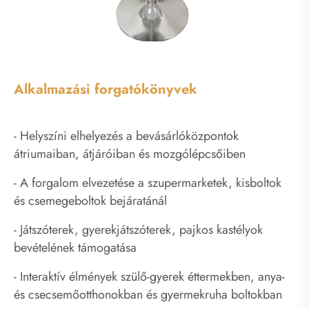
Alkalmazási forgatókönyvek
- Helyszíni elhelyezés a bevásárlóközpontok
átriumaiban, átjáróiban és mozgólépcsőiben
- A forgalom elvezetése a szupermarketek, kisboltok
és csemegeboltok bejáratánál
- Játszóterek, gyerekjátszóterek, pajkos kastélyok
bevételének támogatása
- Interaktív élmények szülő-gyerek éttermekben, anya-
és csecsemőotthonokban és gyermekruha boltokban