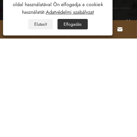
oldal használatával Ön elfogadja a cookie-k
használatát.
Adatvédelmi szabályzat
Lépjen kapcsolatba velünk
Elutasít
Elfogadás




KÖVESS MINKET
Copyright © 2026 Yiwu Xuanyi Toys Co., Ltd.
Minden jog fenntartva.
Links
Sitemap
RSS
XML
Adatvédelmi szabályzat