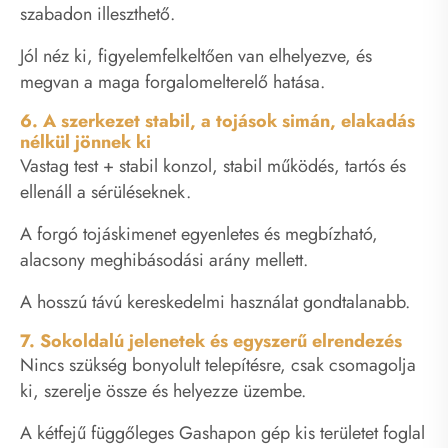
szabadon illeszthető.
Jól néz ki, figyelemfelkeltően van elhelyezve, és
megvan a maga forgalomelterelő hatása.
6. A szerkezet stabil, a tojások simán, elakadás
nélkül jönnek ki
Vastag test + stabil konzol, stabil működés, tartós és
ellenáll a sérüléseknek.
A forgó tojáskimenet egyenletes és megbízható,
alacsony meghibásodási arány mellett.
A hosszú távú kereskedelmi használat gondtalanabb.
7. Sokoldalú jelenetek és egyszerű elrendezés
Nincs szükség bonyolult telepítésre, csak csomagolja
ki, szerelje össze és helyezze üzembe.
A kétfejű függőleges Gashapon gép kis területet foglal