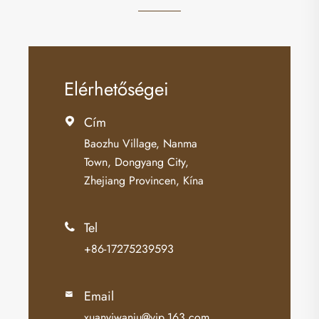
Elérhetőségei
Cím

Baozhu Village, Nanma
Town, Dongyang City,
Zhejiang Provincen, Kína
Tel

+86-17275239593
Email

xuanyiwanju@vip.163.com