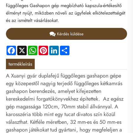
függőleges Gashapon gép megbízható kapszula-értékesítő
élményt nyújt, miközben növeli az ügyfelek elkötelezettségét
és az ismételt vásárlásokat.
Kérdés küldése
Facebook
X
WhatsApp
Pinterest
LinkedIn
Share
termékleírás
A Xuanyi gyár duplafejű függőleges gashapon gépe
egy közepestől nagyig terjedő függőleges kétkamrás
gashapon berendezés, amelyet kifejezetten
kereskedelmi forgatókönyvekhez építettek. Az egész
gép magassága 120cm, 70mm stabil állvánnyal. A
karosszéria több mint egy tucat divatos szín közül
választhat. Kétféle méretben, 32 mm-es és 50 mm-es
gashapon játékokat tud gyártani, hogy megfeleljen a