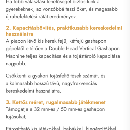
Ha több választási lehetőséget biztosítunk a
gyerekeknek, az vonzóbbá teszi őket, és magasabb
újrabefektetési rátát eredményez.
2. Kapacitásbővítés, praktikusabb kereskedelmi
használatra
A piacon lévő kis kerek fejű, kétfejű gashapon
gépektől eltérően a Double Head Vertical Gashapon
Machine teljes kapacitása és a tojástároló kapacitása
nagyobb.
Csökkenti a gyakori tojásfeltöltések számát, és
alkalmasabb hosszú távú, nagyfrekvenciás
kereskedelmi használatra.
3. Kettős méret, rugalmasabb játékmenet
Támogatja a 32 mm-es / 50 mm-es gashapon
tojásokat;
Párosítható kis játékokkal, babákkal, kiegészítőkkel,